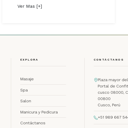
Ver Mas [+]
EXPLORA
CONTÁCTANOS
Masaje
Plaza mayor del
Portal de Confit
Spa
cusco 08000, 
00800
Salon
Cusco, Perú
Manicura y Pedicura
+51 989 667 54
Contáctanos