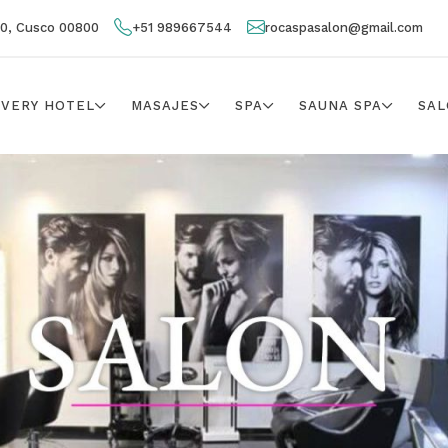
00, Cusco 00800
+51 989667544
rocaspasalon@gmail.com
IVERY HOTEL
MASAJES
SPA
SAUNA SPA
SAL